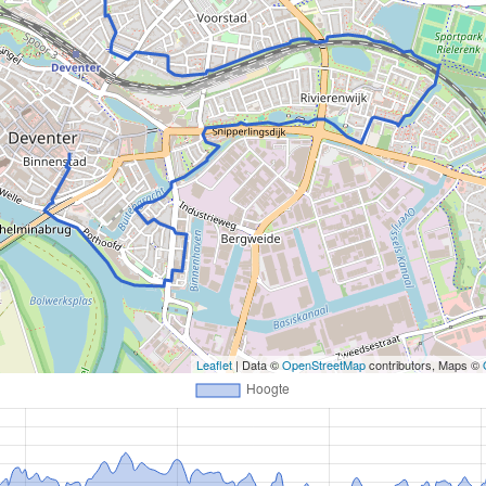
Leaflet
| Data ©
OpenStreetMap
contributors, Maps ©