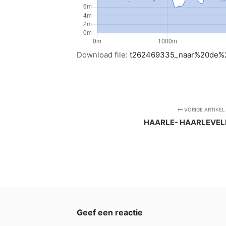
Download file:
t262469335_naar%20de%2
VORIGE ARTIKEL
HAARLE- HAARLEVELD
Geef een reactie