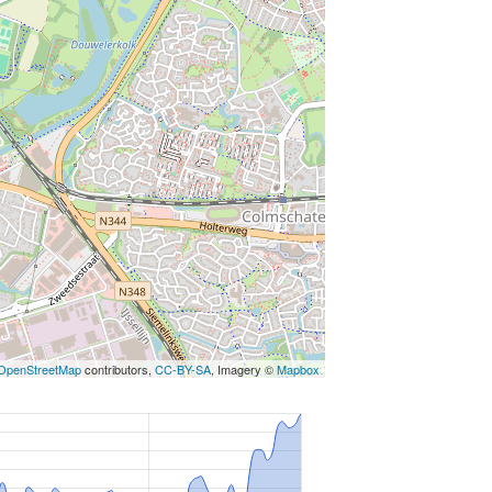
OpenStreetMap
contributors,
CC-BY-SA
, Imagery ©
Mapbox