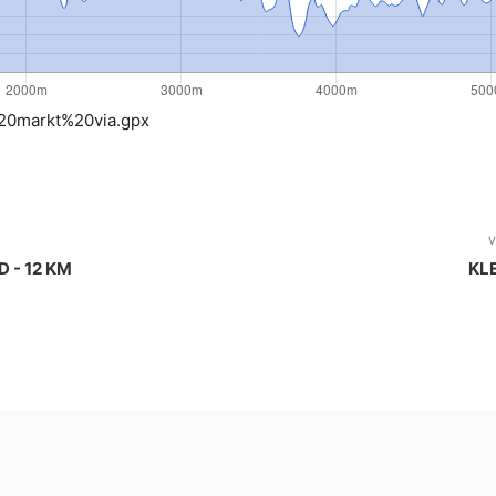
0markt%20via.gpx
V
 - 12 KM
KL