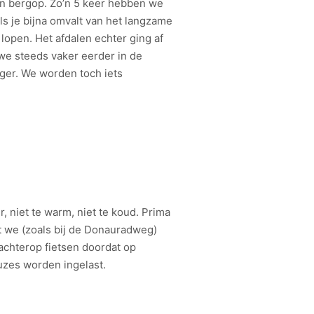
en bergop. Zo’n 5 keer hebben we
s je bijna omvalt van het langzame
 lopen. Het afdalen echter ging af
we steeds vaker eerder in de
er. We worden toch iets
 niet te warm, niet te koud. Prima
at we (zoals bij de Donauradweg)
chterop fietsen doordat op
uzes worden ingelast.