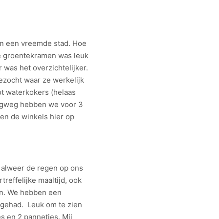
 in een vreemde stad. Hoe
de groentekramen was leuk
 was het overzichtelijker.
zocht waar ze werkelijk
ot waterkokers (helaas
rugweg hebben we voor 3
en de winkels hier op
 alweer de regen op ons
reffelijke maaltijd, ook
an. We hebben een
d gehad. Leuk om te zien
es en 2 pannetjes. Mij