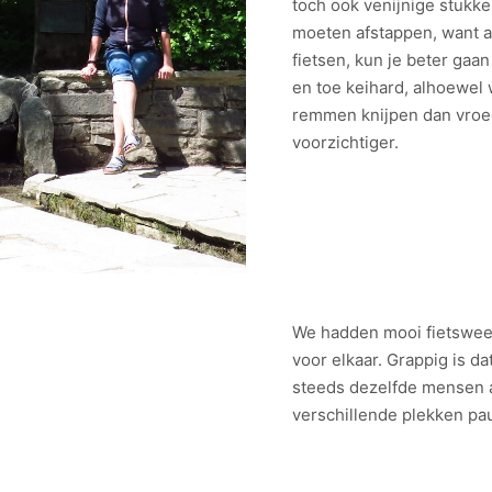
toch ook venijnige stukk
moeten afstappen, want al
fietsen, kun je beter gaan
en toe keihard, alhoewel 
remmen knijpen dan vroeg
voorzichtiger.
We hadden mooi fietsweer,
voor elkaar. Grappig is d
steeds dezelfde mensen a
verschillende plekken pa