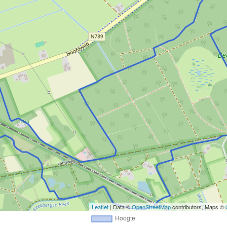
Leaflet
| Data ©
OpenStreetMap
contributors, Maps ©