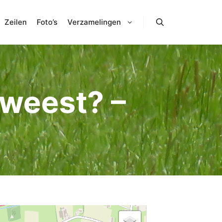
Zeilen
Foto’s
Verzamelingen
Zoeken
eweest? –