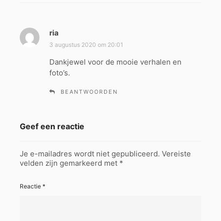
ria
s
c
3 augustus 2020 om 20:01
h
Dankjewel voor de mooie verhalen en
r
foto’s.
e
e
BEANTWOORDEN
f
:
Geef een reactie
Je e-mailadres wordt niet gepubliceerd.
Vereiste
velden zijn gemarkeerd met
*
Reactie
*