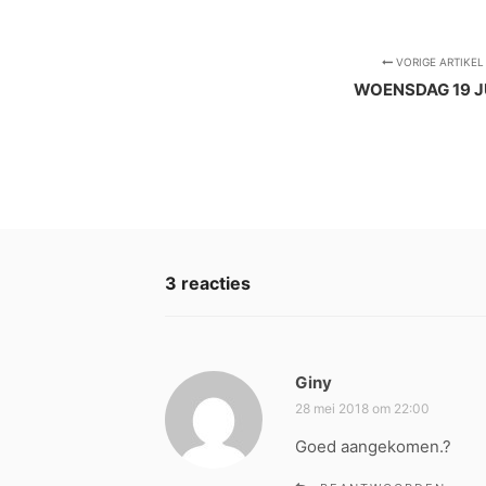
VORIGE ARTIKEL
WOENSDAG 19 J
3 reacties
Giny
s
c
28 mei 2018 om 22:00
h
Goed aangekomen.?
r
e