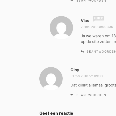
BEANTWOORDEN
e
f
:
s
Vlas
c
29 mei 2018 om 02:36
h
Ja we waren om 18:0
r
op de site zetten, 
e
e
BEANTWOORDE
f
:
Giny
s
c
31 mei 2018 om 09:00
h
Dat klinkt allemaal groot
r
e
BEANTWOORDEN
e
f
:
Geef een reactie