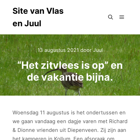
Site van Vlas
en Juul
Hoofdm
Zoeken
13 augustus 2021
door
Juul
“Het zitvlees is op” en
de vakantie bijna.
Woensdag 11 augustus is het ondertussen en
we gaan vandaag een dagje varen met Richard
& Dionne vrienden uit Diepenveen. Zij zijn aan
het kamperen in Kollum. Een afspraak om