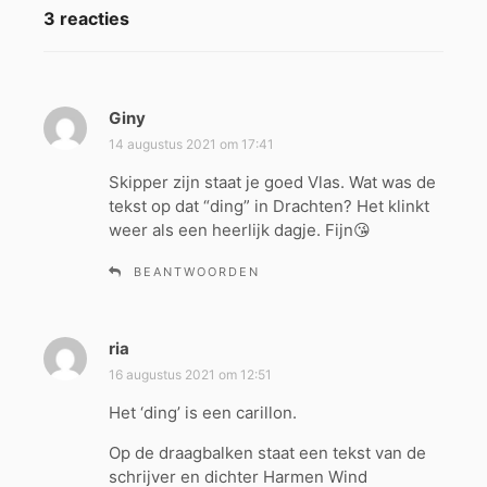
3 reacties
Giny
s
c
14 augustus 2021 om 17:41
h
Skipper zijn staat je goed Vlas. Wat was de
r
tekst op dat “ding” in Drachten? Het klinkt
e
weer als een heerlijk dagje. Fijn😘
e
f
BEANTWOORDEN
:
ria
s
c
16 augustus 2021 om 12:51
h
Het ‘ding’ is een carillon.
r
e
Op de draagbalken staat een tekst van de
e
schrijver en dichter Harmen Wind