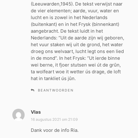
f
(Leeuwarden,1945). De tekst verwijst naar
:
de vier elementen; aarde, vuur, water en
lucht en is zowel in het Nederlands
(buitenkant) en in het Frysk (binnenkant)
aangebracht. De tekst luidt in het
Nederlands: “Uit de aarde zijn wij geboren,
het vuur staken wij uit de grond, het water
droeg ons welvaart, lucht legt ons een lied
in de mond”. In het Frysk: “Ut ierde binne
wei berne, it fjoer stutsen wei út de grûn,
ta wolfeart woe it wetter ús drage, de loft
hat in tankliet ús jûn.
BEANTWOORDEN
Vlas
s
c
16 augustus 2021 om 21:09
h
Dank voor de info Ria.
r