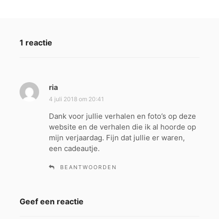
1 reactie
ria
s
c
4 juli 2018 om 20:41
h
Dank voor jullie verhalen en foto’s op deze
r
website en de verhalen die ik al hoorde op
e
mijn verjaardag. Fijn dat jullie er waren,
e
een cadeautje.
f
:
BEANTWOORDEN
Geef een reactie