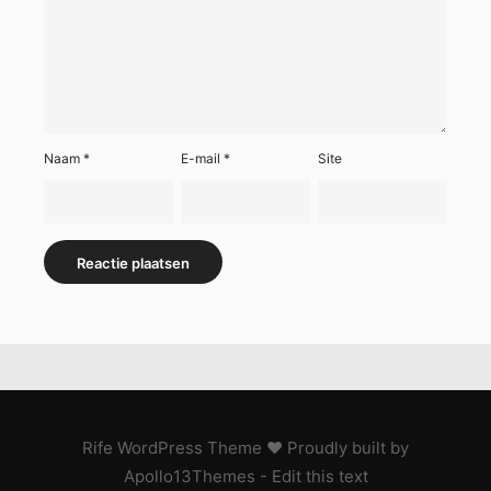
Naam
*
E-mail
*
Site
Rife
WordPress Theme ♥ Proudly built by
Apollo13Themes
- Edit this text