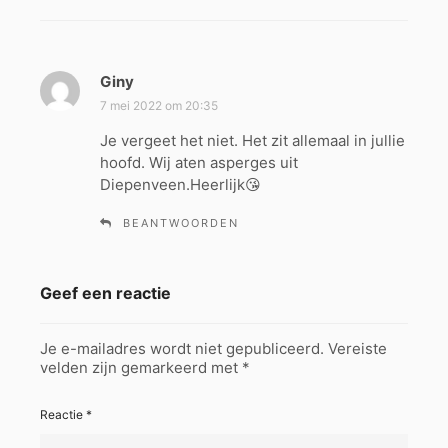
Giny
s
c
7 mei 2022 om 20:35
h
Je vergeet het niet. Het zit allemaal in jullie
r
hoofd. Wij aten asperges uit
e
Diepenveen.Heerlijk😘
e
f
BEANTWOORDEN
:
Geef een reactie
Je e-mailadres wordt niet gepubliceerd.
Vereiste
velden zijn gemarkeerd met
*
Reactie
*